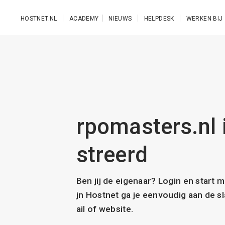
Ga naar de hoofdinhoud
HOSTNET.NL
ACADEMY
NIEUWS
HELPDESK
WERKEN BIJ
rpomasters.nl i
streerd
Ben jij de eigenaar? Login en start 
jn Hostnet ga je eenvoudig aan de 
ail of website.